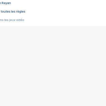
im Rayan
 toutes les règles
s les jeux vidéo
us choquant de Rockstar ? - Le scandale BULLY
e plus moche de Steam
du RÊVE tourne au CAUCHEMAR
pendant 8 heures
it… à tort
umiliés par un jeu vidéo
ire - Final Fantasy 8
ti un empire - Age of Empires
story DOFUS
tard, il crée l'un des pires jeux de tous les temps, MindsEye.