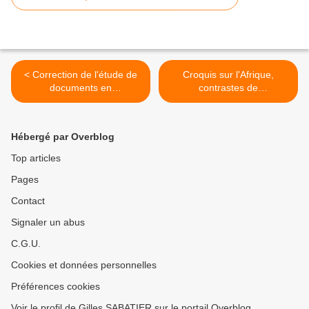
< Correction de l'étude de
Croquis sur l'Afrique,
documents en
contrastes de
géographieTerminales S2 et
développement et inégale
S3
intégration dans la
mondialisation >
Hébergé par Overblog
Top articles
Pages
Contact
Signaler un abus
C.G.U.
Cookies et données personnelles
Préférences cookies
Voir le profil de Gilles SABATIER sur le portail Overblog